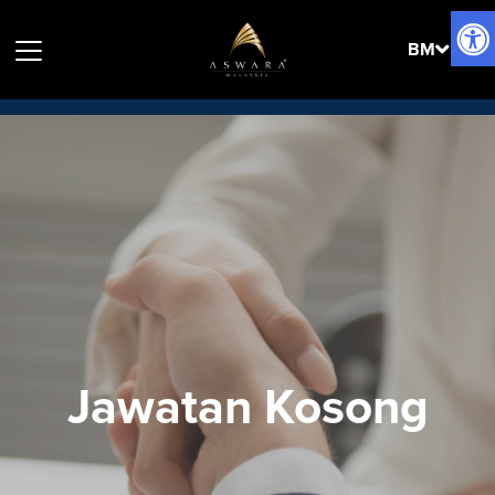
ƒ
BM
Jawatan Kosong