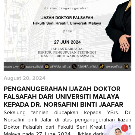
August 20, 2024
PENGANUGERAHAN IJAZAH DOKTOR
FALSAFAH DARI UNIVERSITI MALAYA
KEPADA DR. NORSAFINI BINTI JAAFAR
Sekalung tahniah diucapkan kepada YBrs. Dr.
Norsafini binti Jafar di atas penganugerahan Ijazah
Doktor Falsafah dari Fakulti Seni Kreatif, Universiti
1
Malaya pada 27 June 2024. Ikhlas daripada Rektor,