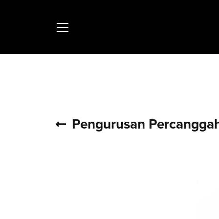
ƒ
Pengurusan Percangga