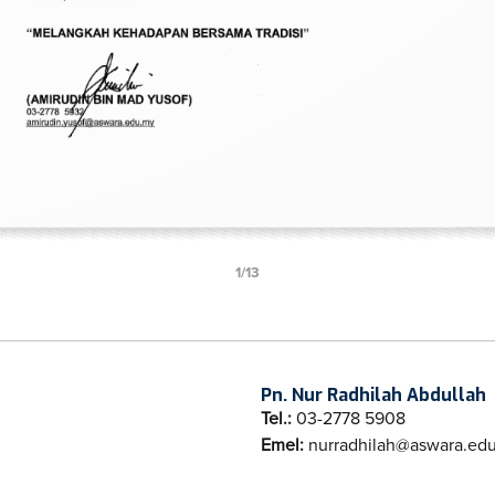
1/13
Loading PDF 82% ...
Pn. Nur Radhilah Abdullah
Tel.:
03-2778 5908
Emel:
nurradhilah@aswara.ed