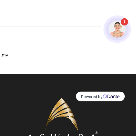
1
u.my