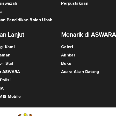
siswazah
Perpustakaan
ma
man Pendidikan Boleh Ubah
an Lanjut
Menarik di ASWARA
gi Kami
Galeri
Laman
Akhbar
ori Staf
Buku
in ASWARA
Acara Akan Datang
Polisi
MA
IS Mobile