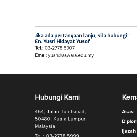
Jika ada pertanyaan lanju, sila hubungi::
En. Yusri Hidayat Yusof
Tel.:
03-2778 5907
Emel:
yusri@aswara.edu.my
Hubungi Kami
Kem
464, Jalan Tun Ismail,
Asasi
50480, Kuala Lumpur,
Diplo
Malaysia
Ijazah
Tel : 03-2778 5999