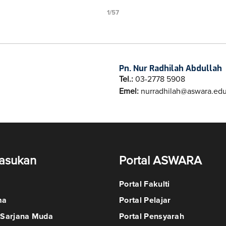
1/57
Loading PDF 23% ...
Pn. Nur Radhilah Abdullah
Tel.:
03-2778 5908
Emel:
nurradhilah@aswara.ed
asukan
Portal ASWARA
Portal Fakulti
ma
Portal Pelajar
 Sarjana Muda
Portal Pensyarah