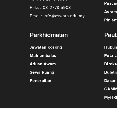
Pasca
Faks : 03-2778 5903
Asra
Emel : info@aswara.edu.my
Pinja
Perkhidmatan
Paut
Jawatan Kosong
Hubun
Maklumbalas
Peta 
Aduan Awam
Direkt
Sewa Ruang
Bulet
Penerbitan
Dasar 
GAM
MyHRM